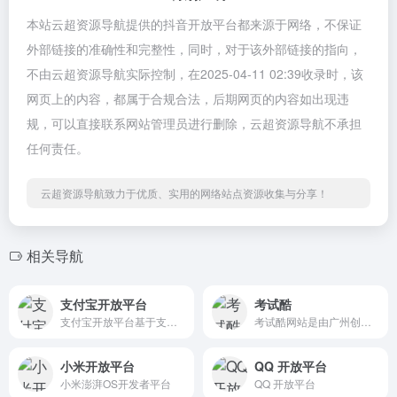
本站云超资源导航提供的抖音开放平台都来源于网络，不保证
外部链接的准确性和完整性，同时，对于该外部链接的指向，
不由云超资源导航实际控制，在2025-04-11 02:39收录时，该
网页上的内容，都属于合规合法，后期网页的内容如出现违
规，可以直接联系网站管理员进行删除，云超资源导航不承担
任何责任。
云超资源导航致力于优质、实用的网络站点资源收集与分享！
相关导航
支付宝开放平台
考试酷
支付宝开放平台基于支付宝的海量用户，将强大的支付、营销、数据能力，通过接口等形式开放给第三方合作伙伴，帮助第三方合作伙伴创建更具竞争力的应用
考试酷网站是由广州创讯软件有限公司开发和运营的一个永久免费的在线考试系统,网络考试系统,提供在线考试,电子作业,自测练习和模拟考试,智能组卷,试卷分享,试题库等考试系统和考试相关服务.
小米开放平台
QQ 开放平台
小米澎湃OS开发者平台
QQ 开放平台