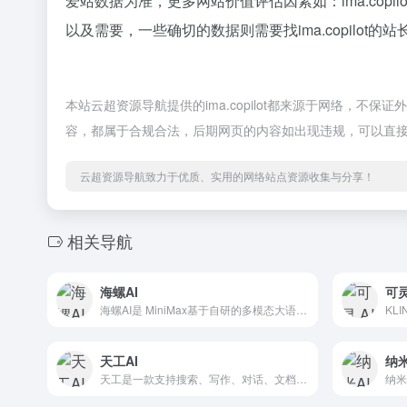
爱站数据为准，更多网站价值评估因素如：ima.co
以及需要，一些确切的数据则需要找ima.copilot
本站云超资源导航提供的ima.copilot都来源于网络，不保
容，都属于合规合法，后期网页的内容如出现违规，可以直
云超资源导航致力于优质、实用的网络站点资源收集与分享！
相关导航
海螺AI
可灵
海螺AI是 MiniMax基于自研的多模态大语言模型为用户打造的AI伙伴，可以帮你智能搜索问答、精准识图解析、沉浸语音通话、专业/创意写作、文档速读总结、还有独家悬浮球功能帮你把琐事化繁为简。10倍速获取信息，10倍速解决问题。从学生到打工人，或者是自由工作者、创作者，不管你是任何角色都可以随时召唤
天工AI
纳米
天工是一款支持搜索、写作、对话、文档分析、画画、做PPT的全能型AI助手。你可以借助AI技术，检索信息、多语言翻译、写论文、写代码、写方案、写汇报、做PPT、归纳总结文档和音频视频，还可以智能编辑彩页和宝典，让AI生成高质量彩页内容，收获点赞关注。