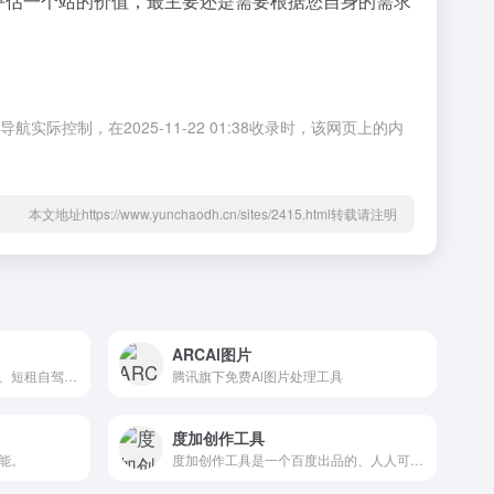
然要评估一个站的价值，最主要还是需要根据您自身的需求
际控制，在2025-11-22 01:38收录时，该网页上的内
本文地址https://www.yunchaodh.cn/sites/2415.html转载请注明
ARCAl图片
首汽租车的业务涵盖企业长租、短租自驾、国际租车,直营分子公司覆盖国内82个城市,车队规模超过5万辆,为全国及海外用户提供自驾、企业车队服务
腾讯旗下免费Al图片处理工具
度加创作工具
能。
度加创作工具是一个百度出品的、人人可用的AIGC创作平台。度加致力于通过AI能力降低内容生成门槛，提升创作效率，一站式聚合百度AIGC能力，引领跨时代的内容生产方式。度加的主要功能包括AI成片（图文成片/文字成片）、AI数字人等。自2022年3月百家号开放内测以来，一年时间共计超过45万+百度创作者