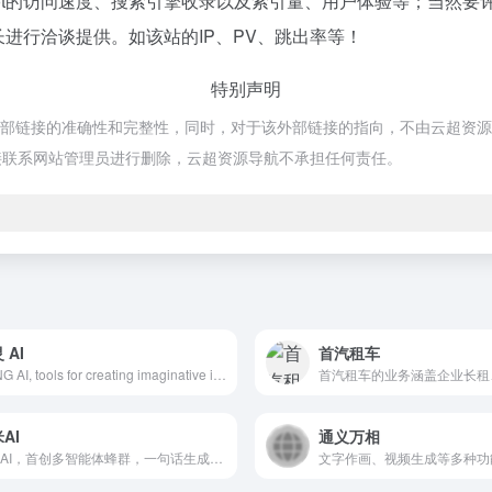
pilot的访问速度、搜索引擎收录以及索引量、用户体验等；当
的站长进行洽谈提供。如该站的IP、PV、跳出率等！
特别声明
证外部链接的准确性和完整性，同时，对于该外部链接的指向，不由云超资源导航实
接联系网站管理员进行删除，云超资源导航不承担任何责任。
 AI
首汽租车
KLING AI, tools for creating imaginative images and videos, based on state-of-art generative AI methods.
AI
通义万相
纳米AI，首创多智能体蜂群，一句话生成专家级视频、报告、PPT。纳米AI，集成MCP万能工具箱，打破信息围墙，让搜索更全、更广、更深、更专业。纳米AI，集成DeepSeek，智脑，通义千问等十六家大模型，支持深度推理、个人知识库管理等功能。
文字作画、视频生成等多种功