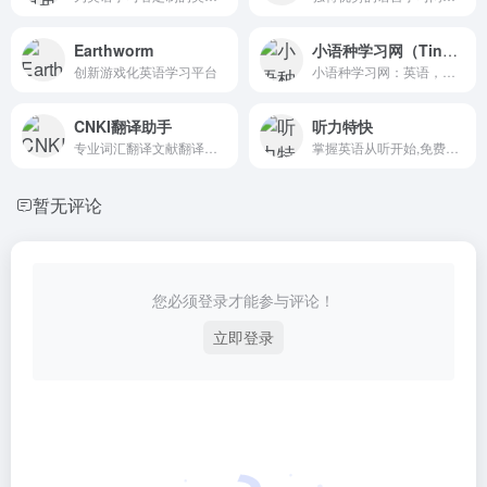
Earthworm
小语种学习网（TingRoom）
创新游戏化英语学习平台
小语种学习网：英语，日语，韩语，法语，意大利语，德语，西班牙语，阿拉伯语，泰语，葡萄牙语，越南语，芬兰语，俄语等小语种学习资料。
CNKI翻译助手
听力特快
专业词汇翻译文献翻译英汉互译英汉词典汉英辞典字典英汉例句专业词汇科技术语翻译等免费翻译服务
掌握英语从听开始,免费英语听力下载网
暂无评论
您必须登录才能参与评论！
立即登录